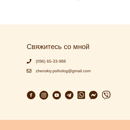
НАВИГАЦИЯ
ПО
ЗАПИСЯМ
Свяжитесь со мной
(096) 65-33-988
zhenskiy.psiholog@gmail.com
W
V
h
i
a
b
t
e
s
r
A
p