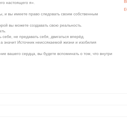
В
его настоящего я».
Е
еты, и вы имеете право следовать своим собственным
оторой вы можете создавать свою реальность.
ать.
ь себе, не предавать себя, двигаться вперёд.
, а значит Источник неиссякаемой жизни и изобилия
ние вашего сердца, вы будете вспоминать о том, что внутри