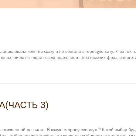
танавливала коня на скаку и не вбегала в горящую хату. Я из тех,
ленях, пишет и творит свою реальность. Без громких фраз, энергет
(ЧАСТЬ 3)
на жизненной развилке. В какую сторону свернуть? Какой выбор б
едь выбор подразумевает, что когда мы выбираем что-то одно, мы 