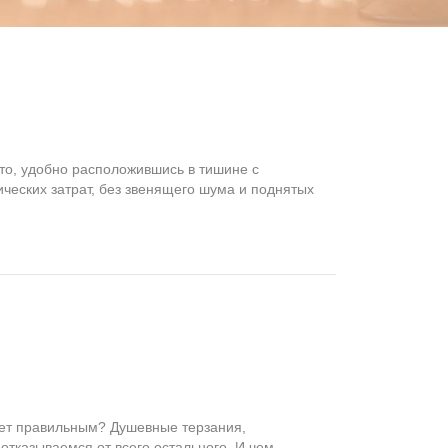
 кто, удобно расположившись в тишине с
ических затрат, без звенящего шума и поднятых
удет правильным? Душевные терзания,
отказываемся от всего остального. И чем