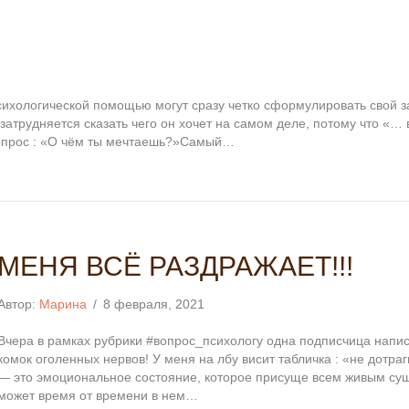
сихологической помощью могут сразу четко сформулировать свой 
атрудняется сказать чего он хочет на самом деле, потому что «… 
вопрос : «О чём ты мечтаешь?»Самый…
МЕНЯ ВСЁ РАЗДРАЖАЕТ!!!
Автор:
Марина
/
8 февраля, 2021
Вчера в рамках рубрики #вопрос_психологу одна подписчица напис
комок оголенных нервов! У меня на лбу висит табличка : «не дотра
— это эмоциональное состояние, которое присуще всем живым сущ
может время от времени в нем…