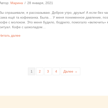
Автор:
Марина
/
28 января, 2021
Вы спрашивали, я рассказываю. Доброе утро, друзья! А если без ч
сама ещё та кофеманка. Была… У меня пониженное давление, поэт
кофе с молоком. Это меня будило, бодрило, помогало «включить» 
ритуал. Кофе с шоколадом…
Читать далее
1
2
3
4
Далее →