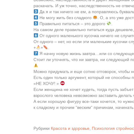
раскачать. И уж точно, наследственность не отвеча
Да я и так ничего не ем, а поправляюсь букваль
Не могу жить без сладкого
. О, а это уже дос
Правильно питаться – это дорого
.
На самом деле правильно питаться куда дешевле,
От одного маленького кусочка ничего не случи
От одного – нет, но если эти маленькие кусочки с
+
+
.
Я начну новую жизнь завтра…или со следующе
Стоит ли уточнять, что ни завтра, ни следующий 
Можно придумать и еще сотню отговорок, чтобы н
Есть один только аргумент, который не способны 
«НЕ ХОЧУ! »
Если женщина не хочет худеть, тогда пусть забъет
взрослого человека невозможно заставить делать
А если хорошую фигуру все-таки хочется, то нужн
к сладкому и прочим “веским“ причинам, начинать
Рубрики
Красота и здоровье
,
Психология стройнос