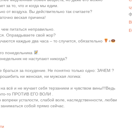
ет за то, что и когда мы едим.
Ч
но от воздуха. Вы действительно так считаете?
ф
таточно веская причина!
В
 чем питаться неправильно.
Е
тся. Оправдываете свой жор?
лучаются каждые два часа – то случится, обязательно
+
го понедельника
.
понедельник не наступают никогда?
е браться за похудение. Не понятно только одно: ЗАЧЕМ ?
прошибить ни женская, ни мужская логика:
 на всё и не мучает себя терзанием и чувством вины!!!Ведь
 что-то ПРОТИВ ЕГО ВОЛИ .
о вопреки усталости, слабой воле, наследственности, любви
 заниматься собой прямо сейчас.
ти