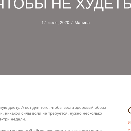
ЧТОБЫ НЕ ХУДЕТЬ
17 июля, 2020
/
Марина
кую диету. А вот для того, чтобы вести здоровый образ
и, никакой силы воли не требуется, нужно несколько
е-три недели.
И
олее медленный обмен веществ, но даже его можно
С